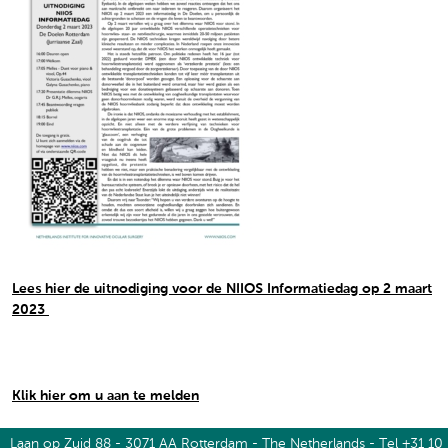
Lees hier de uitnodiging voor de NIIOS Informatiedag op 2 maart
2023
Klik hier om u aan te melden
Laan op Zuid 88 - 3071 AA Rotterdam - The Netherlands - Tel +31 10