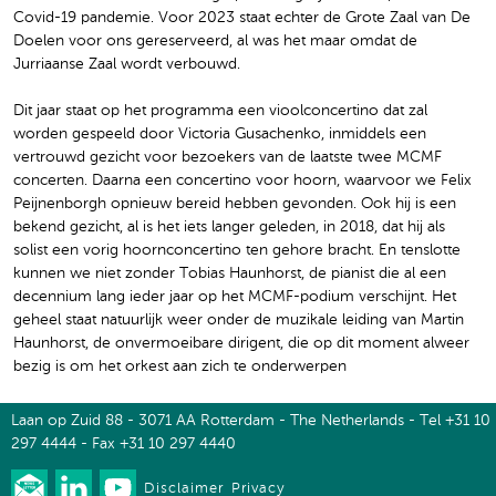
Covid-19 pandemie. Voor 2023 staat echter de Grote Zaal van De
Doelen voor ons gereserveerd, al was het maar omdat de
Jurriaanse Zaal wordt verbouwd.
Dit jaar staat op het programma een vioolconcertino dat zal
worden gespeeld door Victoria Gusachenko, inmiddels een
vertrouwd gezicht voor bezoekers van de laatste twee MCMF
concerten. Daarna een concertino voor hoorn, waarvoor we Felix
Peijnenborgh opnieuw bereid hebben gevonden. Ook hij is een
bekend gezicht, al is het iets langer geleden, in 2018, dat hij als
solist een vorig hoornconcertino ten gehore bracht. En tenslotte
kunnen we niet zonder Tobias Haunhorst, de pianist die al een
decennium lang ieder jaar op het MCMF-podium verschijnt. Het
geheel staat natuurlijk weer onder de muzikale leiding van Martin
Haunhorst, de onvermoeibare dirigent, die op dit moment alweer
bezig is om het orkest aan zich te onderwerpen
Laan op Zuid 88 - 3071 AA Rotterdam - The Netherlands - Tel +31 10
297 4444 - Fax +31 10 297 4440
Disclaimer
Privacy