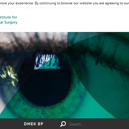
rove your experience. By continuing to browse our website you are agreeing to our
DMEK BP