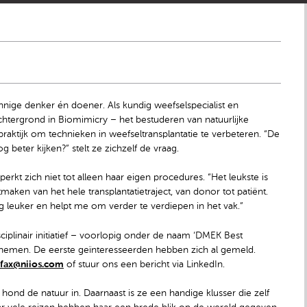
nnige denker én doener. Als kundig weefselspecialist en
htergrond in Biomimicry – het bestuderen van natuurlijke
raktijk om technieken in weefseltransplantatie te verbeteren. “De
beter kijken?” stelt ze zichzelf de vraag.
erkt zich niet tot alleen haar eigen procedures. “Het leukste is
ken van het hele transplantatietraject, van donor tot patiënt.
leuker en helpt me om verder te verdiepen in het vak.”
ciplinair initiatief – voorlopig onder de naam ‘DMEK Best
eelnemen. De eerste geïnteresseerden hebben zich al gemeld.
fax@niios.com
of stuur ons een bericht via LinkedIn.
hond de natuur in. Daarnaast is ze een handige klusser die zelf