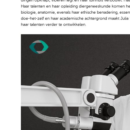
dingen opknapt, vloeren legt en haar tuinhuis verbouwt. Ha
Haar talenten en haar opleiding diergeneeskunde komen hel
biologie, anatomie, evenals haar ethische benadering, essent
doe-het-zelf en haar academische achtergrond maakt Julia 
haar talenten verder te ontwikkelen.