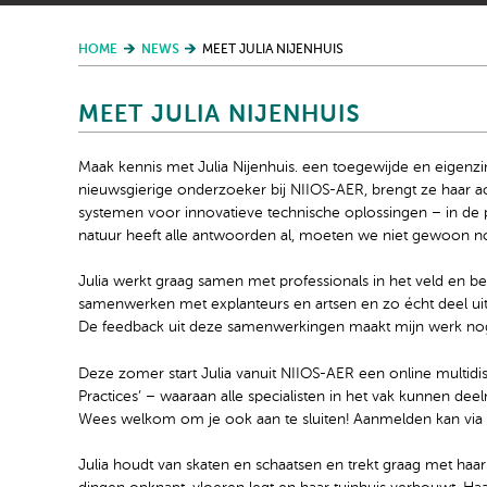
HOME
NEWS
MEET JULIA NIJENHUIS
MEET JULIA NIJENHUIS
Maak kennis met Julia Nijenhuis. een toegewijde en eigenzi
nieuwsgierige onderzoeker bij NIIOS-AER, brengt ze haar ac
systemen voor innovatieve technische oplossingen – in de p
natuur heeft alle antwoorden al, moeten we niet gewoon nog 
Julia werkt graag samen met professionals in het veld en bep
samenwerken met explanteurs en artsen en zo écht deel uitma
De feedback uit deze samenwerkingen maakt mijn werk nog 
Deze zomer start Julia vanuit NIIOS-AER een online multidis
Practices’ – waaraan alle specialisten in het vak kunnen d
Wees welkom om je ook aan te sluiten! Aanmelden kan via
Julia houdt van skaten en schaatsen en trekt graag met haar 