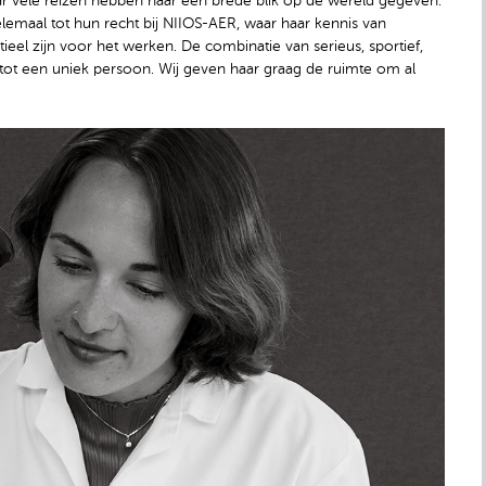
ar vele reizen hebben haar een brede blik op de wereld gegeven.
emaal tot hun recht bij NIIOS-AER, waar haar kennis van
ieel zijn voor het werken. De combinatie van serieus, sportief,
tot een uniek persoon. Wij geven haar graag de ruimte om al