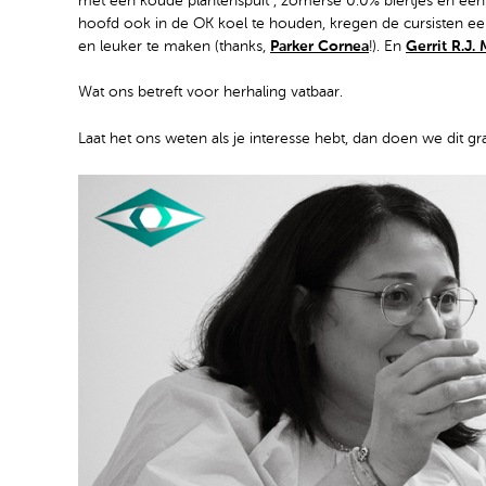
met een koude plantenspuit , zomerse 0.0% biertjes en een h
hoofd ook in de OK koel te houden, kregen de cursisten e
en leuker te maken (thanks,
Parker Cornea
!). En
Gerrit R.J. 
Wat ons betreft voor herhaling vatbaar.
Laat het ons weten als je interesse hebt, dan doen we dit g