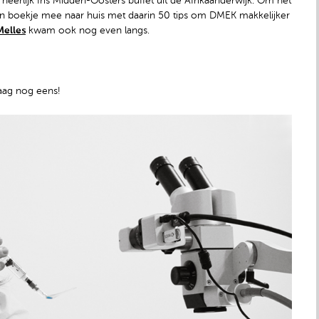
eerlijk fris Midden-Oosters buffet uit de Afrikaanderwijk. Om het
en boekje mee naar huis met daarin 50 tips om DMEK makkelijker
Melles
kwam ook nog even langs.
raag nog eens!